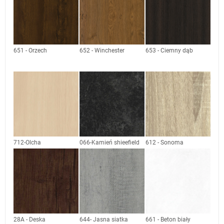
651 - Orzech
652 - Winchester
653 - Ciemny dąb
712-Olcha
066-Kamień shieefield
612 - Sonoma
28A - Deska
644- Jasna siatka
661 - Beton biały