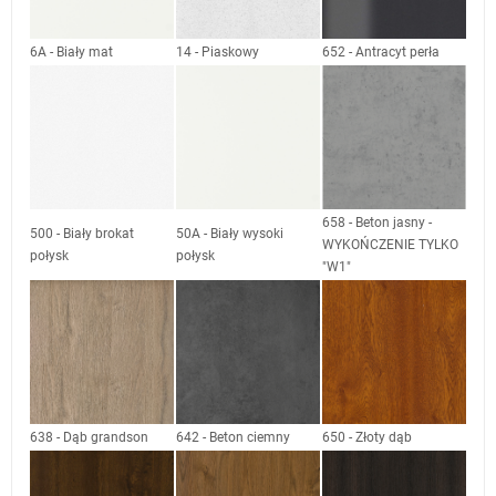
6A - Biały mat
14 - Piaskowy
652 - Antracyt perła
658 - Beton jasny -
500 - Biały brokat
50A - Biały wysoki
WYKOŃCZENIE TYLKO
połysk
połysk
"W1"
638 - Dąb grandson
642 - Beton ciemny
650 - Złoty dąb