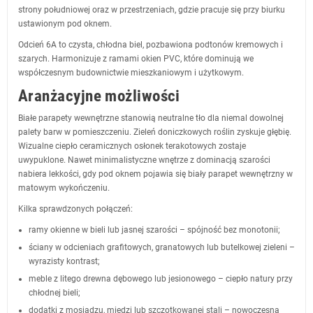
strony południowej oraz w przestrzeniach, gdzie pracuje się przy biurku
ustawionym pod oknem.
Odcień 6A to czysta, chłodna biel, pozbawiona podtonów kremowych i
szarych. Harmonizuje z ramami okien PVC, które dominują we
współczesnym budownictwie mieszkaniowym i użytkowym.
Aranżacyjne możliwości
Białe parapety wewnętrzne stanowią neutralne tło dla niemal dowolnej
palety barw w pomieszczeniu. Zieleń doniczkowych roślin zyskuje głębię.
Wizualne ciepło ceramicznych osłonek terakotowych zostaje
uwypuklone. Nawet minimalistyczne wnętrze z dominacją szarości
nabiera lekkości, gdy pod oknem pojawia się biały parapet wewnętrzny w
matowym wykończeniu.
Kilka sprawdzonych połączeń:
ramy okienne w bieli lub jasnej szarości – spójność bez monotonii;
ściany w odcieniach grafitowych, granatowych lub butelkowej zieleni –
wyrazisty kontrast;
meble z litego drewna dębowego lub jesionowego – ciepło natury przy
chłodnej bieli;
dodatki z mosiądzu, miedzi lub szczotkowanej stali – nowoczesna