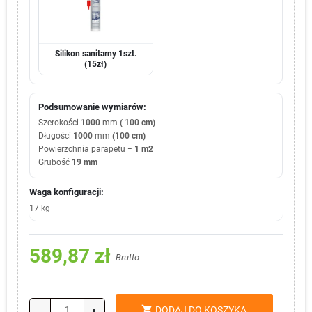
Silikon sanitarny 1szt.
(15zł)
Podsumowanie wymiarów
:
Szerokości
1000
mm
( 100 cm)
Długości
1000
mm
(100 cm)
Powierzchnia parapetu =
1 m2
Grubość
19 mm
Waga konfiguracji:
17 kg
589,87 zł
Brutto
shopping_cart
DODAJ DO KOSZYKA