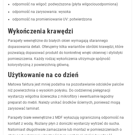
odporność na wilgoć: podwyższona (płyta wilgociouodporniona)
odporność na zarysowania: wysoka
odporność na promieniowanie UV: potwierdzona
Wykończenia krawędzi
Parapety wewnętrzne do białych okien wymagają starannego
dopasowania detali. Oferujemy kilka wariantów obróbki krawędzi, które
pozwalają dopasować produkt do konkretnej wnęki okiennej i stylistyki
pomieszczenia. Każdy rodzaj wykończenia utrzymuje spójność
kolorystyczną z powierzchnią główną.
Użytkowanie na co dzień
Matowa faktura jest mniej podatna na pozostawianie odcisków palców
niż powierzchnia o wysokim połysku. Do codziennej pielęgnacji
wystarczy wilgotna ściereczka z mikrofibry i ewentualnie łagodny
preparat do mebli. Należy unikać środków ściernych, ponieważ mogą
zarysować laminat.
Parapety białe wewnętrzne z MDF wykazują ograniczoną odporność na
kontakt z wodą. Rozlany płyn z doniczki wystarczy wytrzeć do sucha.
Natomiast długotrwałe zamaczanie lub montaż w pomieszczeniach o