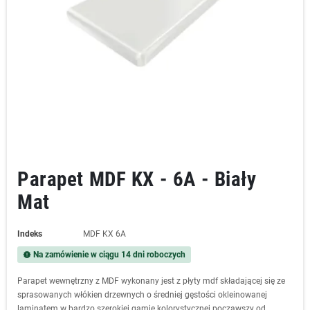
Parapet MDF KX - 6A - Biały
Mat
Indeks
MDF KX 6A
Na zamówienie w ciągu 14 dni roboczych
new_releases
Parapet wewnętrzny z MDF wykonany jest z płyty mdf składającej się ze
sprasowanych włókien drzewnych o średniej gęstości okleinowanej
laminatem w bardzo szerokiej gamie kolorystycznej począwszy od