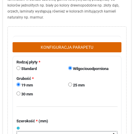
kolorów jednolitych np. biały po kolory drewnopodobne np. złoty dąb,
orzech, laminaty występują również w kolorach imitujących kamień
naturalny np. marmur.
KONFIGURACJA PARAPETU
Rodzaj płyty
*
Standard
Wilgociouodporniona
Grubość
*
19 mm
25 mm
30 mm
Szerokość
*
(
mm
)
info