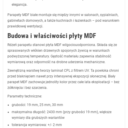
elegancja.
Parapety MDF białe montuje się między innymi w salonach, sypialniach,
gabinetach domowych, a także kuchniach i łazienkach – pod warunkiem
prawidłowej wentylacji.
Budowa i właściwości płyty MDF
Rdzeń parapetu stanowi płyta MDF wilgociouodporniona. Składa się ze
sprasowanych włókien drzewnych spojonych żywicą w warunkach
podwyższonej temperatury. Gęstość materiału zapewnia stabilność
wymiarową oraz odporność na drobne uderzenia mechaniczne.
Zewnętrzną warstwę tworzy laminat CPL z filtrem UV. Ta powłoka chroni
przed blaknięciem nawet przy intensywnej ekspozycji słonecznej. Biały
parapet MDF zachowuje jednolity kolor przez całe lata eksploatacji – bez
żółknięcia i bez szarzenia.
Parametry techniczne:
grubości: 19 mm, 25 mm, 30 mm
maksymalna długość: 2430 mm (przy grubości 19 mm), większe
wymiary dla grubszych wariantów
tolerancja wymiarowa: +/- 2 mm