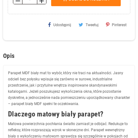
remove
add
Udostępnij
Tweetuj
Pinterest
Opis
Parapet MDF biały mat to wybór, który nie traci na aktualności. Jasny
odcień bez połysku wpisuje się zarówno w surowe, industrialne
przestrzenie, jak i przytulne wnętrza inspirowane skandynawskimi
katalogami. Jeżeli poszukujesz wykończenia okna, które pozostanie
dyskretne, a jednocześnie nada pomieszczeniu uporządkowany charakter
– parapet biały MDF spełni te oczekiwania.
Dlaczego matowy biały parapet?
Matowa powierzchnia pochłania światło zamiast je odbijać. Redukuje to
refleksy, które rozpraszają wzrok w słoneczne dni. Parapet wewnętrzny
biały o wykończeniu matowym sprawdza się szczególnie w pokojach od