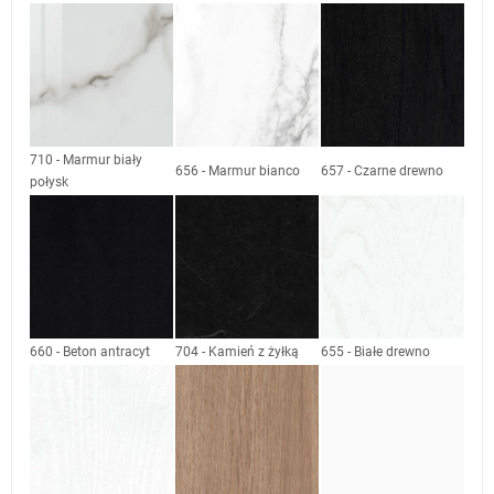
710 - Marmur biały
656 - Marmur bianco
657 - Czarne drewno
połysk
660 - Beton antracyt
704 - Kamień z żyłką
655 - Białe drewno