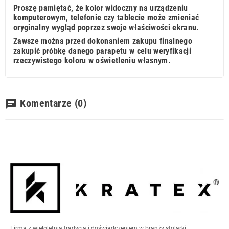
Proszę pamiętać, że kolor widoczny na urządzeniu
komputerowym, telefonie czy tablecie może zmieniać
oryginalny wygląd poprzez swoje właściwości ekranu.
Zawsze można przed dokonaniem zakupu finalnego
zakupić próbkę danego parapetu w celu weryfikacji
rzeczywistego koloru w oświetleniu własnym.
Komentarze
(0)
chat
Firma z wieloletnią tradycją i doświadczeniem w branży stolarki