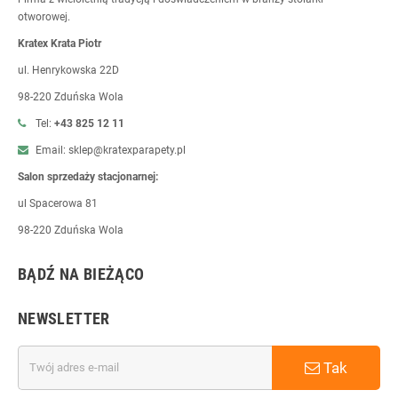
otworowej.
Kratex Krata Piotr
ul. Henrykowska 22D
98-220 Zduńska Wola
Tel:
+43 825 12 11
Email: sklep@kratexparapety.pl
Salon sprzedaży stacjonarnej:
ul Spacerowa 81
98-220 Zduńska Wola
BĄDŹ NA BIEŻĄCO
NEWSLETTER
Tak