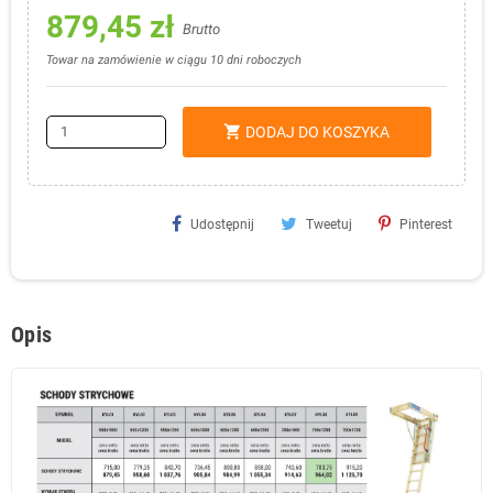
879,45 zł
Brutto
Towar na zamówienie w ciągu 10 dni roboczych
shopping_cart
DODAJ DO KOSZYKA
Udostępnij
Tweetuj
Pinterest
Opis