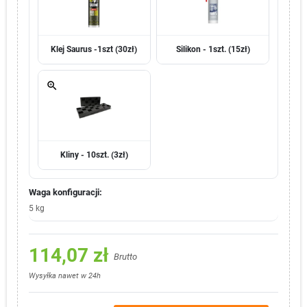
Klej Saurus -1szt (30zł)
Silikon - 1szt. (15zł)
zoom_in
Kliny - 10szt. (3zł)
Waga konfiguracji:
5 kg
114,07 zł
Brutto
Wysyłka nawet w 24h