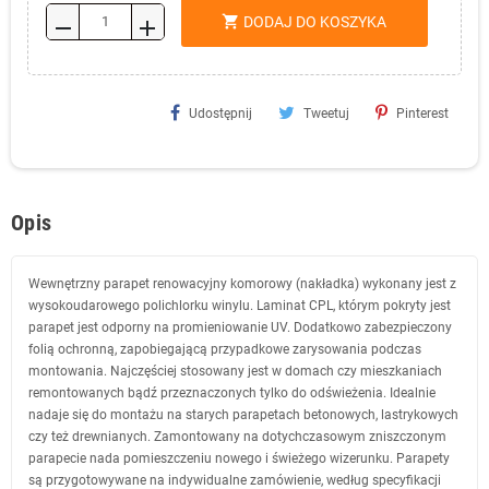
shopping_cart
DODAJ DO KOSZYKA
remove
add
Udostępnij
Tweetuj
Pinterest
Opis
Wewnętrzny parapet renowacyjny komorowy (nakładka) wykonany jest z
wysokoudarowego polichlorku winylu. Laminat CPL, którym pokryty jest
parapet jest odporny na promieniowanie UV. Dodatkowo zabezpieczony
folią ochronną, zapobiegającą przypadkowe zarysowania podczas
montowania. Najczęściej stosowany jest w domach czy mieszkaniach
remontowanych bądź przeznaczonych tylko do odświeżenia. Idealnie
nadaje się do montażu na starych parapetach betonowych, lastrykowych
czy też drewnianych. Zamontowany na dotychczasowym zniszczonym
parapecie nada pomieszczeniu nowego i świeżego wizerunku. Parapety
są przygotowywane na indywidualne zamówienie, według specyfikacji