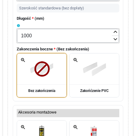
Szerokość standardowa (bez dopłaty)
Długość
*
(
mm
)
info
keyboard_arrow_up
keyboard_arrow_down
Zakonczenia boczne
*
(
Bez zakończenia
)
zoom_in
zoom_in
Bez zakończenia
Zakońćzenie PVC
Akcesoria montażowe
zoom_in
zoom_in