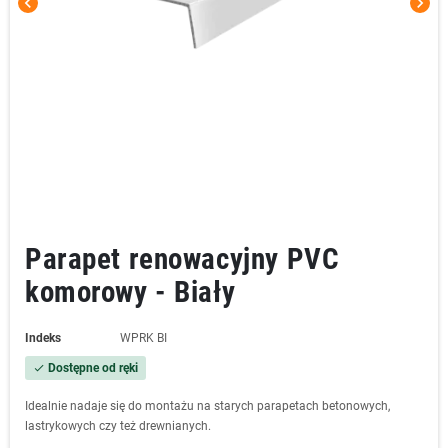
chevron_left
chevron_right
Parapet renowacyjny PVC
komorowy - Biały
Indeks
WPRK BI
Dostępne od ręki
check
Idealnie nadaje się do montażu na starych parapetach betonowych,
lastrykowych czy też drewnianych.