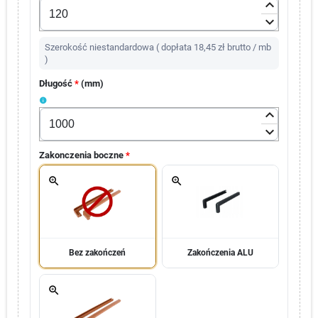
keyboard_arrow_up
keyboard_arrow_down
Szerokość niestandardowa ( dopłata 18,45 zł brutto / mb
)
Długość
*
(
mm
)
info
keyboard_arrow_up
keyboard_arrow_down
Zakonczenia boczne
*
zoom_in
zoom_in
Bez zakończeń
Zakończenia ALU
zoom_in