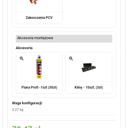
Zakonczenia PCV
Akcesoria montażowe
Akcesoria
zoom_in
zoom_in
Piana Profi -1szt (30zł)
Kliny - 10szt. (3zł)
Waga konfiguracji:
3.27 kg