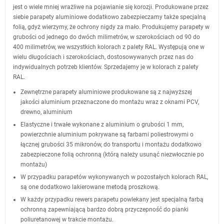
jest o wiele mniej wrażliwe na pojawianie się korozji. Produkowane przez
siebie parapety aluminiowe dodatkowo zabezpieczamy także specjalną
folią, gdyż wierzymy, że ochrony nigdy za mało. Produkujemy parapety w
grubości od jednego do dwóch milimetrów, w szerokościach od 90 do
400 milimetrów, we wszystkich kolorach z palety RAL.
Występują one w
wielu długościach i szerokościach, dostosowywanych przez nas do
indywidualnych potrzeb klientów. Sprzedajemy je w kolorach z palety
RAL.
Zewnętrzne parapety aluminiowe produkowane są z najwyższej
jakości aluminium przeznaczone do montażu wraz z oknami PCV,
drewno, aluminium
Elastyczne i trwałe wykonane z aluminium o grubości 1 mm,
powierzchnie aluminium pokrywane są farbami poliestrowymi o
łącznej grubości 35 mikronów, do transportu i montażu dodatkowo
zabezpieczone folią ochronną (którą należy usunąć niezwłocznie po
montażu)
W przypadku parapetów wykonywanych w pozostałych kolorach RAL,
są one dodatkowo lakierowane metodą proszkową.
W każdy przypadku rewers parapetu powlekany jest specjalną farbą
ochronną zapewniającą bardzo dobrą przyczepność do pianki
poliuretanowej w trakcie montażu.