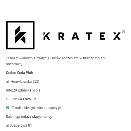
Firma z wieloletnią tradycją i doświadczeniem w branży stolarki
otworowej.
Kratex Krata Piotr
ul. Henrykowska 22D
98-220 Zduńska Wola
Tel:
+43 825 12 11
Email: sklep@kratexparapety.pl
Salon sprzedaży stacjonarnej:
ul Spacerowa 81