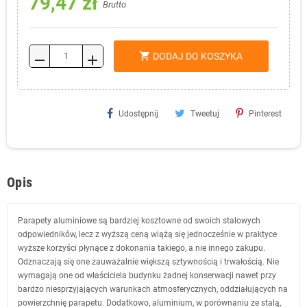
79,47 zł
Brutto
shopping_cart
DODAJ DO KOSZYKA
remove
add
Udostępnij
Tweetuj
Pinterest
Opis
Parapety aluminiowe są bardziej kosztowne od swoich stalowych
odpowiedników, lecz z wyższą ceną wiążą się jednocześnie w praktyce
wyższe korzyści płynące z dokonania takiego, a nie innego zakupu.
Odznaczają się one zauważalnie większą sztywnością i trwałością. Nie
wymagają one od właściciela budynku żadnej konserwacji nawet przy
bardzo niesprzyjających warunkach atmosferycznych, oddziałujących na
powierzchnię parapetu. Dodatkowo, aluminium, w porównaniu ze stalą,