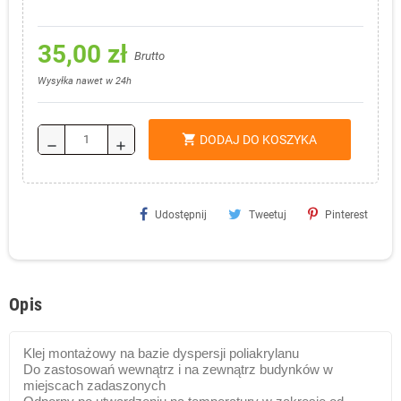
35,00 zł
Brutto
Wysyłka nawet w 24h
shopping_cart
DODAJ DO KOSZYKA
remove
add
Udostępnij
Tweetuj
Pinterest
Opis
Klej montażowy na bazie dyspersji poliakrylanu
Do zastosowań wewnątrz i na zewnątrz budynków w
miejscach zadaszonych