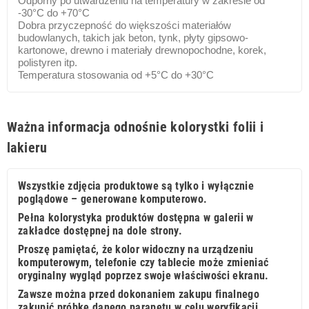
Odporny po utwardzeniu na temperatury w zakresie od
-30°C do +70°C
Dobra przyczepność do większości materiałów
budowlanych, takich jak beton, tynk, płyty gipsowo-
kartonowe, drewno i materiały drewnopochodne, korek,
polistyren itp.
Temperatura stosowania od +5°C do +30°C
Ważna informacja odnośnie kolorystki folii i
lakieru
Wszystkie zdjęcia produktowe są tylko i wyłącznie
poglądowe – generowane komputerowo.
Pełna kolorystyka produktów dostępna w galerii w
zakładce dostępnej na dole strony.
Proszę pamiętać, że kolor widoczny na urządzeniu
komputerowym, telefonie czy tablecie może zmieniać
oryginalny wygląd poprzez swoje właściwości ekranu.
Zawsze można przed dokonaniem zakupu finalnego
zakupić próbkę danego parapetu w celu weryfikacji