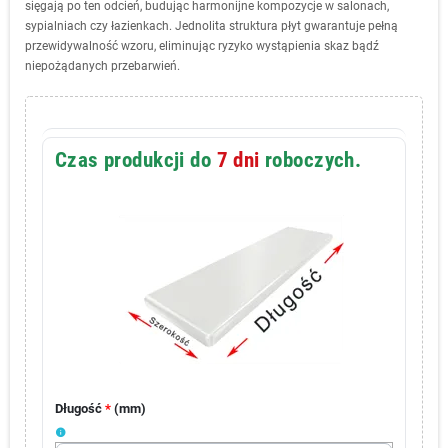
sięgają po ten odcień, budując harmonijne kompozycje w salonach,
sypialniach czy łazienkach. Jednolita struktura płyt gwarantuje pełną
przewidywalność wzoru, eliminując ryzyko wystąpienia skaz bądź
niepożądanych przebarwień.
Czas produkcji do
7 dni
roboczych.
Długość
*
(
mm
)
info