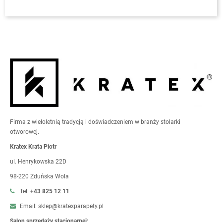
Firma z wieloletnią tradycją i doświadczeniem w branży stolarki
otworowej.
Kratex Krata Piotr
ul. Henrykowska 22D
98-220 Zduńska Wola
Tel:
+43 825 12 11
Email: sklep@kratexparapety.pl
Salon sprzedaży stacjonarnej: