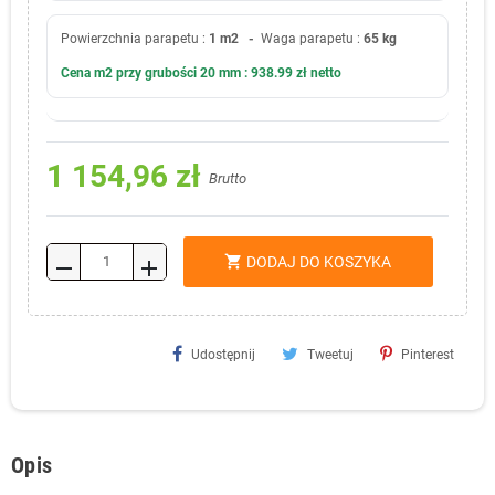
Powierzchnia parapetu :
1 m2 -
Waga parapetu :
65 kg
Cena m2 przy grubości 20 mm : 938.99 zł netto
1 154,96 zł
Brutto
shopping_cart
DODAJ DO KOSZYKA
remove
add
Udostępnij
Tweetuj
Pinterest
Opis