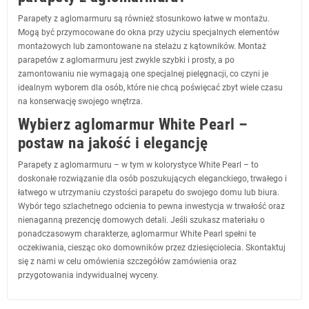
Parapety z aglomarmuru są również stosunkowo łatwe w montażu.
Mogą być przymocowane do okna przy użyciu specjalnych elementów
montażowych lub zamontowane na stelażu z kątowników. Montaż
parapetów z aglomarmuru jest zwykle szybki i prosty, a po
zamontowaniu nie wymagają one specjalnej pielęgnacji, co czyni je
idealnym wyborem dla osób, które nie chcą poświęcać zbyt wiele czasu
na konserwację swojego wnętrza.
Wybierz aglomarmur White Pearl –
postaw na jakość i elegancję
Parapety z aglomarmuru – w tym w kolorystyce White Pearl – to
doskonałe rozwiązanie dla osób poszukujących eleganckiego, trwałego i
łatwego w utrzymaniu czystości parapetu do swojego domu lub biura.
Wybór tego szlachetnego odcienia to pewna inwestycja w trwałość oraz
nienaganną prezencję domowych detali. Jeśli szukasz materiału o
ponadczasowym charakterze, aglomarmur White Pearl spełni te
oczekiwania, ciesząc oko domowników przez dziesięciolecia. Skontaktuj
się z nami w celu omówienia szczegółów zamówienia oraz
przygotowania indywidualnej wyceny.