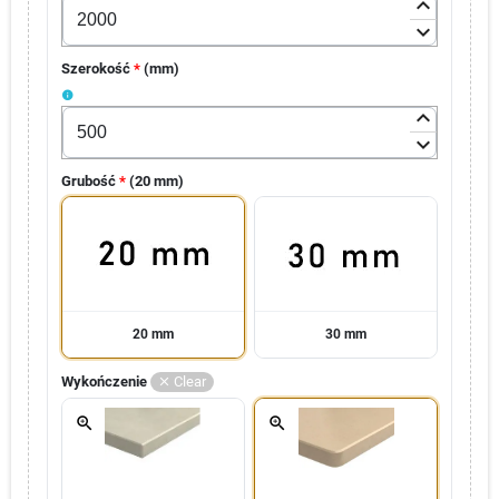
keyboard_arrow_up
keyboard_arrow_down
Szerokość
*
(
mm
)
info
keyboard_arrow_up
keyboard_arrow_down
Grubość
*
(
20 mm
)
20 mm
30 mm
Wykończenie
Clear
zoom_in
zoom_in