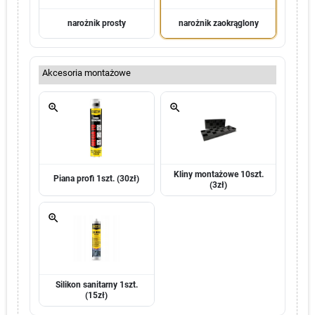
narożnik prosty
narożnik zaokrąglony
Akcesoria montażowe
zoom_in
zoom_in
Kliny montażowe 10szt.
Piana profi 1szt. (30zł)
(3zł)
zoom_in
Silikon sanitarny 1szt.
(15zł)